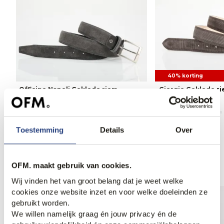
40% korting
Officine Napoli Geklede riem
Giorgio Geklede r
49,95
47,95
79,95
Toestemming
Details
Over
Anderen bekeken ook
OFM. maakt gebruik van cookies.
Wij vinden het van groot belang dat je weet welke
cookies onze website inzet en voor welke doeleinden ze
gebruikt worden.
We willen namelijk graag én jouw privacy én de