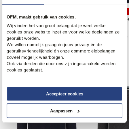
3 halen, 1 betalen
3 halen, 1 betalen
OFM. maakt gebruik van cookies.
The BLUEPRINT Premium
The BLUEPRINT Pr
Schipperstrui
Schipperstrui
Wij vinden het van groot belang dat je weet welke
89,99
89,99
cookies onze website inzet en voor welke doeleinden ze
gebruikt worden.
We willen namelijk graag én jouw privacy én de
gebruiksvriendelijkheid én onze commerciëlebelangen
zoveel mogelijk waarborgen.
Ook via derden die door ons zijn ingeschakeld worden
Anderen bekeken ook
cookies geplaatst.
Web Only.
Web Only.
Accepteer cookies
Aanpassen