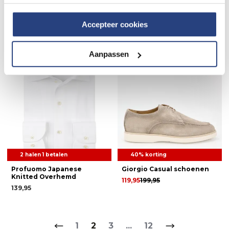
Pantalon
113,95
189,95
99,95
Accepteer cookies
Weekdeal.
Aanpassen
2 halen 1 betalen
40% korting
Profuomo Japanese
Giorgio Casual schoenen
Knitted Overhemd
119,95
199,95
139,95
1
2
3
...
12