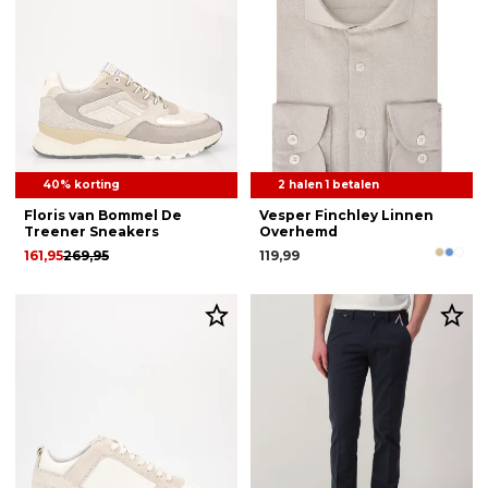
40% korting
2 halen 1 betalen
Floris van Bommel De
Vesper Finchley Linnen
Treener Sneakers
Overhemd
161,95
269,95
119,99