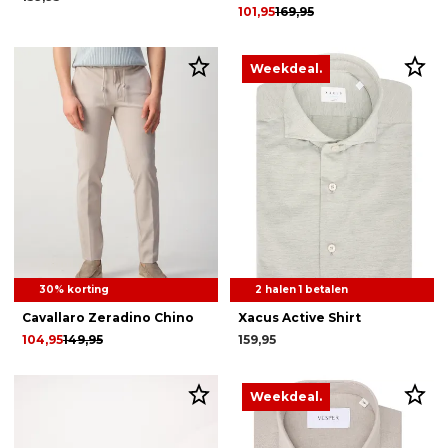
101,95
169,95
Weekdeal.
30% korting
2 halen 1 betalen
Cavallaro Zeradino Chino
Xacus Active Shirt
104,95
149,95
159,95
Weekdeal.