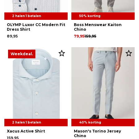
2 halen 1 betalen
50% korting
OLYMP Luxor CC Modern Fit
Boss Menswear Kaiton
Dress Shirt
Chino
89,95
79,95
159,95
Weekdeal.
2 halen 1 betalen
40% korting
Xacus Active Shirt
Mason's Torino Jersey
Chino
159,95