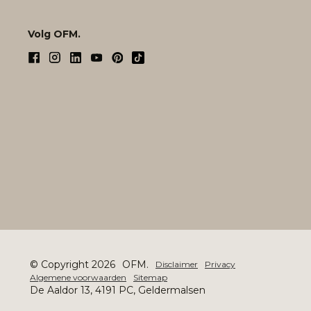
Volg OFM.
© Copyright 2026
OFM.
Disclaimer
Privacy
Algemene voorwaarden
Sitemap
De Aaldor 13, 4191 PC, Geldermalsen