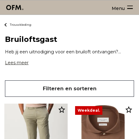
Menu
Trouwkleding
Bruiloftsgast
Heb jij een uitnodiging voor een bruiloft ontvangen? Dan is het tijd om na te denken over de outfit als bruiloftsgast! Soms krijg je een dresscode door en soms kun je zelf een bruiloftsoutfit bepalen. Zorg er in ieder geval altijd voor dat je outfit er chique en stijlvol uitziet. Met onderstaande items zit je goed (afhankelijk van de dresscode)!
Lees meer
Filteren en sorteren
Weekdeal.