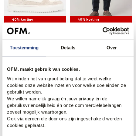
40% korting
40% korting
REHAB Creon Sue Sneakers
Mason's Torino Jersey
Chino
107,95
179,95
101,95
169,95
Toestemming
Details
Over
OFM. maakt gebruik van cookies.
Wij vinden het van groot belang dat je weet welke
cookies onze website inzet en voor welke doeleinden ze
gebruikt worden.
We willen namelijk graag én jouw privacy én de
gebruiksvriendelijkheid én onze commerciëlebelangen
zoveel mogelijk waarborgen.
Ook via derden die door ons zijn ingeschakeld worden
40% korting
cookies geplaatst.
Runway PARTY Mix & Match
Mason's Torino Style Chino