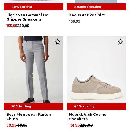
40% korting
2 halen 1 betalen
Floris van Bommel De
Xacus Active Shirt
Gripper Sneakers
159,95
155,95
259,95
50% korting
40% korting
Boss Menswear Kaiton
Nubikk Vick Cosmo
Chino
Sneakers
79,95
159,95
131,95
220,00