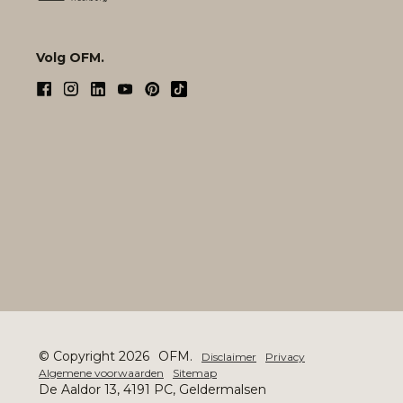
Volg OFM.
© Copyright 2026
OFM.
Disclaimer
Privacy
Algemene voorwaarden
Sitemap
De Aaldor 13, 4191 PC, Geldermalsen