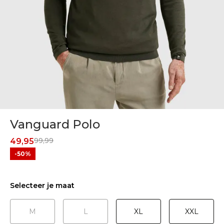
Vanguard Polo
99,99
49,95
-50%
Selecteer je maat
M
L
XL
XXL