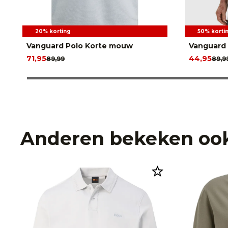
20% korting
50% korti
Vanguard Polo Korte mouw
Vanguard 
71,95
44,95
89,99
89,9
Anderen bekeken oo