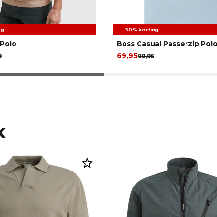
ng
30% korting
Polo
Boss Casual Passerzip Pol
69,95
9
99,95
k