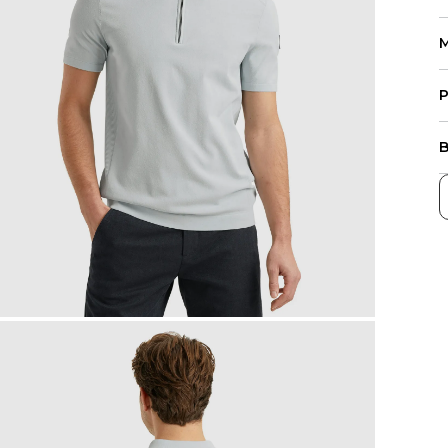
M
P
B