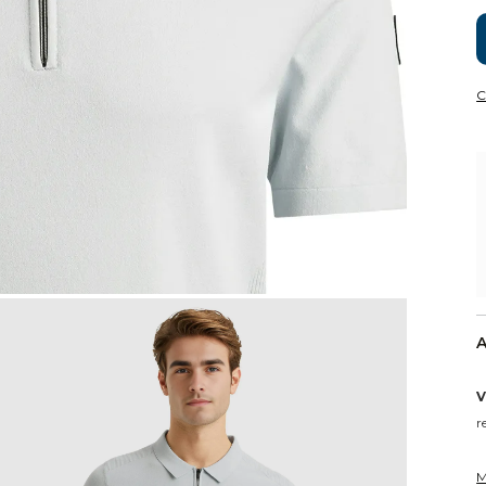
C
A
V
r
M