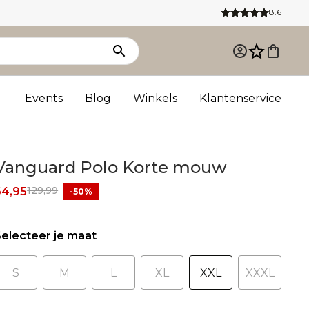
8.6
Events
Blog
Winkels
Klantenservice
Vanguard Polo Korte mouw
129,99
64,95
-50%
electeer je maat
S
M
L
XL
XXL
XXXL