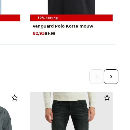
30% korting
o
Vanguard Polo Korte mouw
Va
62,95
55
89,99