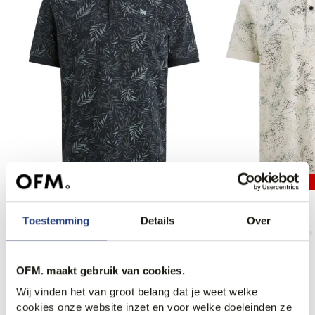
20% korting
Vanguard Polo
PME Legend Polo
89,99
55,95
69,99
Toestemming
Details
Over
OFM. maakt gebruik van cookies.
Wij vinden het van groot belang dat je weet welke
Anderen bekeken ook
cookies onze website inzet en voor welke doeleinden ze