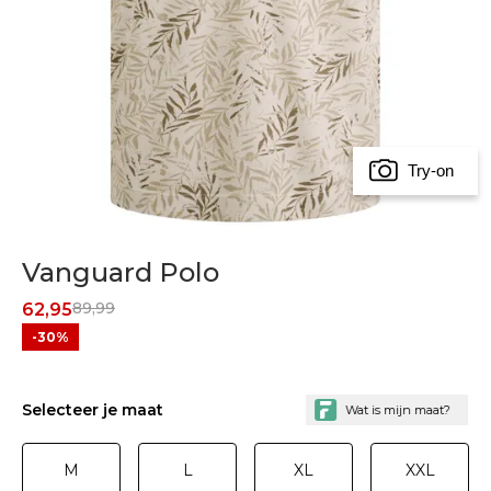
Try-on
Vanguard Polo
89,99
62,95
-30%
Selecteer je maat
M
L
XL
XXL