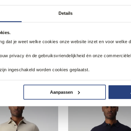
Details
etalen
2 halen 1 betalen
nchley Linnen Overhemd
Vesper Finchley Overhemd
119,99
kies.
ang dat je weet welke cookies onze website inzet en voor welke 
jouw privacy én de gebruiksvriendelijkheid én onze commerciële
zijn ingeschakeld worden cookies geplaatst.
k
Aanpassen