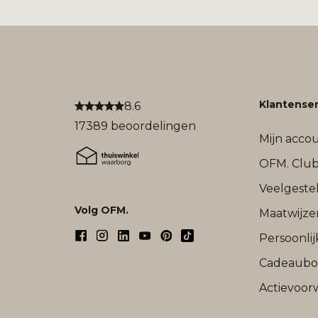
Klantenser
8.6
17389 beoordelingen
Mijn acco
OFM. Clu
Veelgeste
Volg OFM.
Maatwijze
Persoonli
Cadeaub
Actievoor