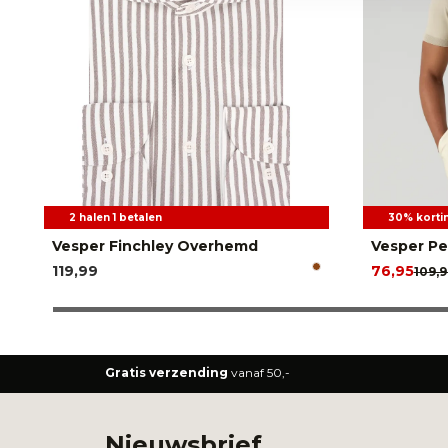
2 halen 1 betalen
30% korti
Vesper Finchley Overhemd
Vesper Pe
119,99
76,95
109,9
Gratis verzending
vanaf 50,-
Nieuwsbrief