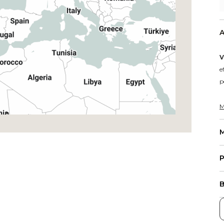
A
V
e
p
M
M
P
B