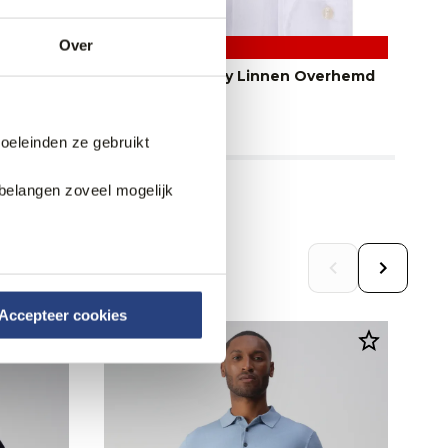
Over
2 halen 1 betalen
Vesper Finchley Linnen Overhemd
D
119,99
11
doeleinden ze gebruikt
belangen zoveel mogelijk
Accepteer cookies