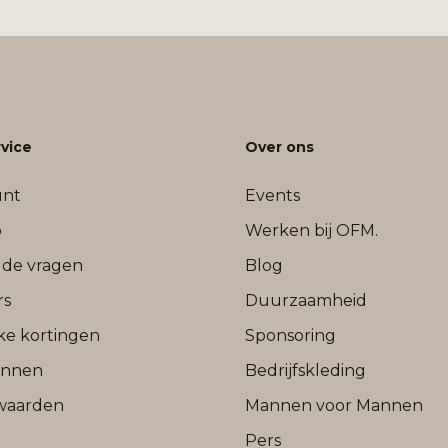
vice
Over ons
unt
Events
b
Werken bij OFM.
lde vragen
Blog
rs
Duurzaamheid
jke kortingen
Sponsoring
onnen
Bedrijfskleding
waarden
Mannen voor Mannen
Pers