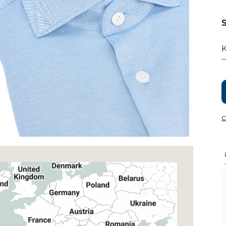
S
K
C