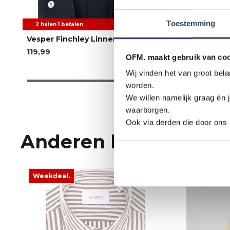
Toestemming
2 halen 1 betalen
2 halen 1 b
Vesper Finchley Linnen Overhemd
Vesper Fi
119,99
119,99
OFM. maakt gebruik van coo
Wij vinden het van groot bel
worden.
We willen namelijk graag én 
waarborgen.
Ook via derden die door ons 
Anderen bekeken oo
Weekdeal.