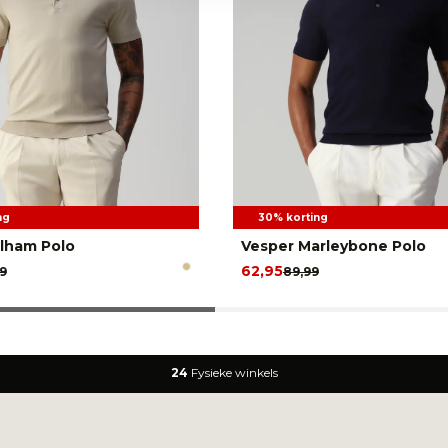
ng
30% korting
lham Polo
Vesper Marleybone Polo
62,95
9
89,99
24
Fysieke winkels