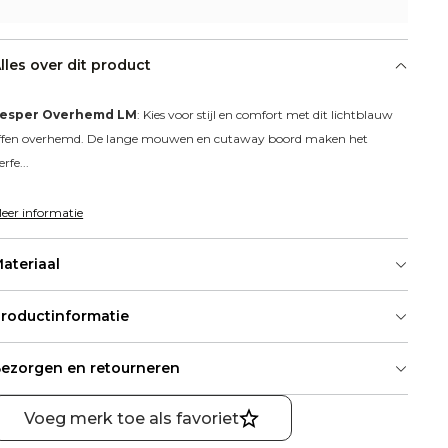
lles over dit product
esper Overhemd LM
: Kies voor stijl en comfort met dit lichtblauw 
ffen overhemd. De lange mouwen en cutaway boord maken het 
erfe...
eer informatie
ateriaal
roductinformatie
ezorgen en retourneren
Voeg merk toe als favoriet