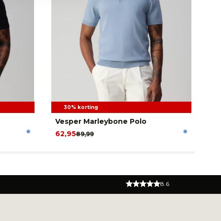
30% korting
Vesper Marleybone Polo
Ve
62,95
62
89,99
8.6