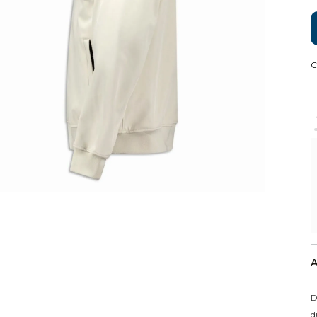
C
A
D
d