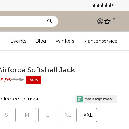
8.6
Events
Blog
Winkels
Klantenservice
Airforce Softshell Jack
179,95
89,95
-50%
electeer je maat
S
M
L
XL
XXL