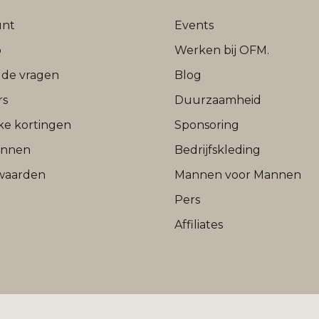
unt
Events
b
Werken bij OFM.
lde vragen
Blog
rs
Duurzaamheid
jke kortingen
Sponsoring
onnen
Bedrijfskleding
waarden
Mannen voor Mannen
Pers
Affiliates