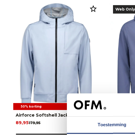
Web Only
50% korting
50% korti
Airforce Softshell Jack
Airforce S
89,95
89,95
179,95
179,9
Toestemming