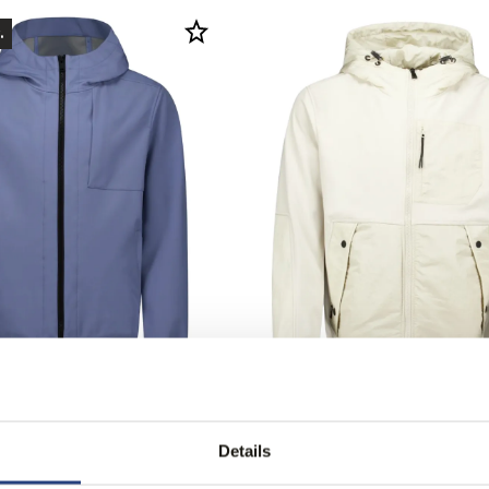
.
ng
50% korting
oftshell Jack
Airforce Bodhi Softshell J
109,95
5
219,95
Details