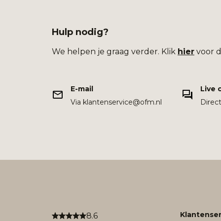
Hulp nodig?
We helpen je graag verder. Klik
hier
voor d
E-mail
Live 
Via klantenservice@ofm.nl
Direc
Klantenser
8.6