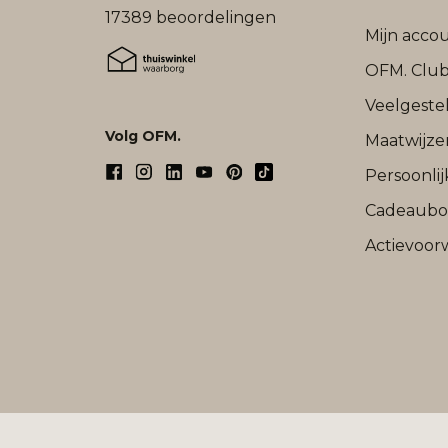
17389 beoordelingen
Mijn acco
OFM. Clu
Veelgeste
Volg OFM.
Maatwijze
Persoonli
Cadeaub
Actievoor