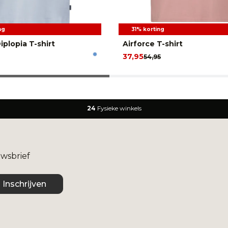
ng
31% korting
iplopia T-shirt
Airforce T-shirt
37,95
54,95
24
Fysieke winkels
uwsbrief
Inschrijven