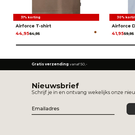
31% korting
30% korti
Airforce T-shirt
Airforce D
44,95
41,95
64,95
59,95
Gratis verzending
vanaf 50,-
Nieuwsbrief
Schrijf je in en ontvang wekelijks onze nie
Email