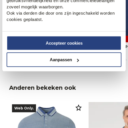
gebruiksvriendelijkheid én onze commerciëlebelangen
zoveel mogelijk waarborgen.
Ook via derden die door ons zijn ingeschakeld worden
cookies geplaatst.
3 halen, 1 betalen
3 halen, 1 betalen
Accepteer cookies
Campbell Nathan Polo
Campbell Nathan P
69,99
69,99
Aanpassen
Anderen bekeken ook
Web Only.