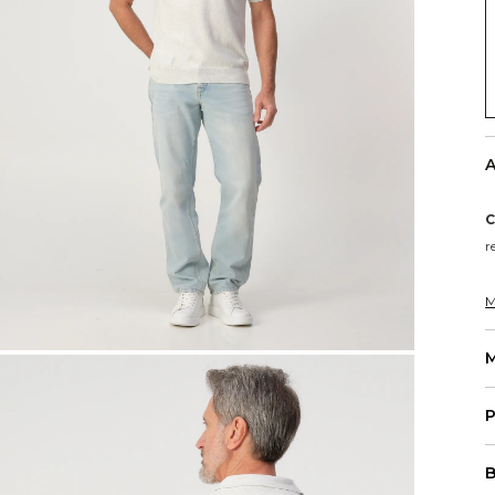
A
C
r
M
M
P
B