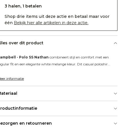
3 halen, 1 betalen
Shop drie items uit deze actie en betaal maar voor
één
Bekijk hier alle artikelen in deze actie.
lles over dit product
ampbell - Polo SS Nathan
 combineert stijl en comfort met een 
egular fit en een elegante white melange kleur. Dit casual poloshir...
eer informatie
ateriaal
roductinformatie
ezorgen en retourneren