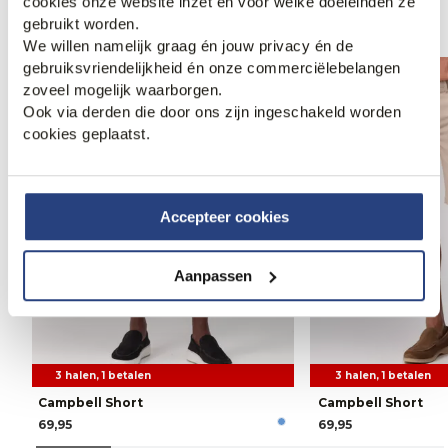
cookies onze website inzet en voor welke doeleinden ze
Anderen bekeken ook
gebruikt worden.
We willen namelijk graag én jouw privacy én de
gebruiksvriendelijkheid én onze commerciëlebelangen
zoveel mogelijk waarborgen.
Ook via derden die door ons zijn ingeschakeld worden
cookies geplaatst.
Accepteer cookies
Aanpassen
3 halen, 1 betalen
3 halen, 1 betalen
Campbell Short
Campbell Short
69,95
69,95