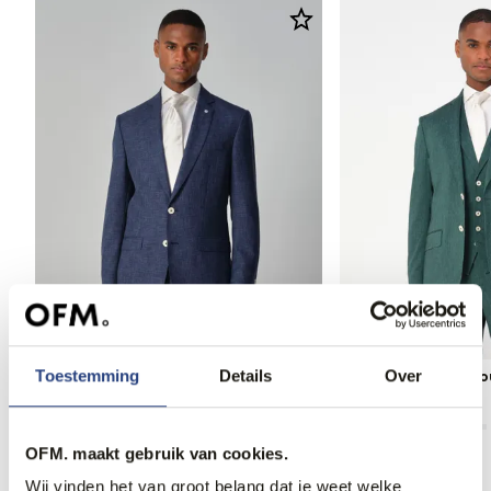
Toestemming
Details
Over
Dutch Dandies Trouwpak
Dutch Dandies Tr
799,95
799,95
OFM. maakt gebruik van cookies.
Wij vinden het van groot belang dat je weet welke