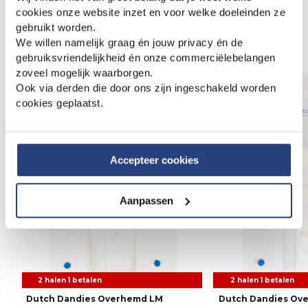
cookies onze website inzet en voor welke doeleinden ze
Anderen bekeken ook
gebruikt worden.
We willen namelijk graag én jouw privacy én de
gebruiksvriendelijkheid én onze commerciëlebelangen
zoveel mogelijk waarborgen.
Weekdeal.
Weekdeal.
Ook via derden die door ons zijn ingeschakeld worden
cookies geplaatst.
Accepteer cookies
Aanpassen
2 halen 1 betalen
2 halen 1 betalen
Dutch Dandies Overhemd LM
Dutch Dandies Ov