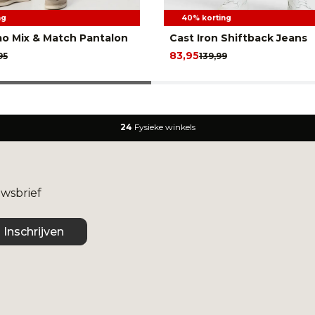
ng
40% korting
o Mix & Match Pantalon
Cast Iron Shiftback Jeans
83,95
95
139,99
24
Fysieke winkels
uwsbrief
Inschrijven