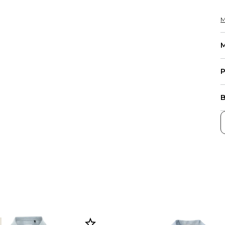
M
M
P
B