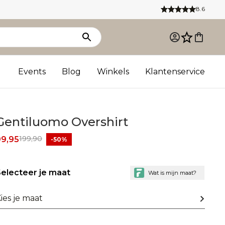
8.6
Events
Blog
Winkels
Klantenservice
Gentiluomo Overshirt
199,90
99,95
-50%
electeer je maat
ies je maat