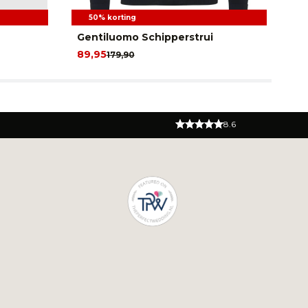
50% korting
Gentiluomo Schipperstrui
Ge
89,95
18
179,90
8.6