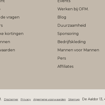
unt
Events
b
Werken bij OFM.
lde vragen
Blog
rs
Duurzaamheid
jke kortingen
Sponsoring
onnen
Bedrijfskleding
waarden
Mannen voor Mannen
Pers
Affiliates
.
De Aaldor 13,
Disclaimer
Privacy
Algemene voorwaarden
Sitemap