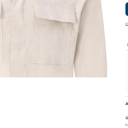
C
A
G
t