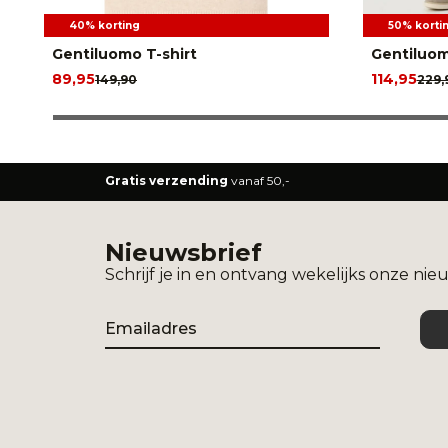
40% korting
50% korti
Gentiluomo T-shirt
Gentiluom
89,95
114,95
149,90
229,
Gratis verzending
vanaf 50,-
Nieuwsbrief
Schrijf je in en ontvang wekelijks onze nie
Email