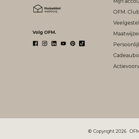
Mijn acco
OFM. Clu
Veelgeste
Volg OFM.
Maatwijze
Persoonli
Cadeaub
Actievoor
© Copyright 2026
OFM