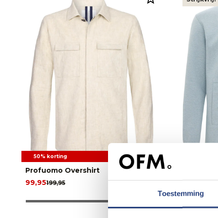
50% korting
50% korti
Profuomo Overshirt
Gentiluom
99,95
114,95
199,95
229,
Toestemming