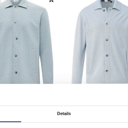
ng
50% korting
o Overshirt
Gentiluomo Overshirt
99,95
90
199,90
Details