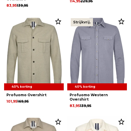
114,95
229,95
83,95
139,95
Strijkvrij.
40% korting
40% korting
Profuomo Overshirt
Profuomo Western
Overshirt
101,95
169,95
83,95
139,95