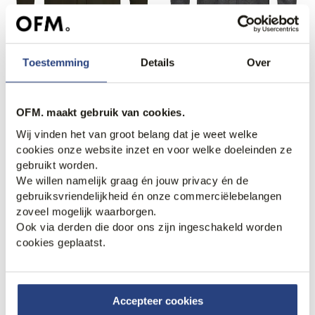
40% korting
50% korting
Profuomo Western
Profuomo Overshirt
Overshirt
Toestemming
Details
Over
99,95
199,95
83,95
139,95
OFM. maakt gebruik van cookies.
Wij vinden het van groot belang dat je weet welke
cookies onze website inzet en voor welke doeleinden ze
gebruikt worden.
We willen namelijk graag én jouw privacy én de
gebruiksvriendelijkheid én onze commerciëlebelangen
zoveel mogelijk waarborgen.
Ook via derden die door ons zijn ingeschakeld worden
cookies geplaatst.
50% korting
50% korting
Profuomo Overshirt
Profuomo Overshirt
Accepteer cookies
139,95
279,95
119,95
239,95