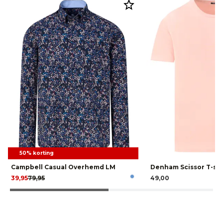
50% korting
Campbell Casual Overhemd LM
Denham Scissor T-shi
39,95
79,95
49,00