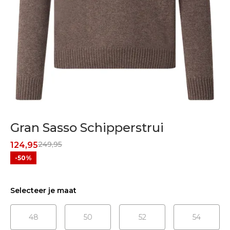
Gran Sasso Schipperstrui
249,95
124,95
-50%
Selecteer je maat
48
50
52
54