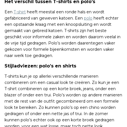
Het verschil tussen T-shirts en polo’s
Een
T-shirt
heeft meestal een ronde hals en wordt
gefabriceerd van geweven katoen. Een
polo
heeft echter
een opstaande kraag met een knoopsluiting en wordt
gemaakt van gebreid katoen. T-shirts zijn het beste
geschikt voor informele zaken en worden daarom veelal in
de vrije tijd gedragen. Polo’s worden daarentegen vaker
gekozen voor formele bijeenkomsten en worden vaker
naar werk toe gedragen.
Stijladviezen: polo’s en shirts
T-shirts kun je op allerlei verschillende manieren
combineren om een casual look te creëren. Zo kun je een
T-shirt combineren op een korte broek, jeans, onder een
blazer of onder een trui. Polo’s worden op andere manieren
met de rest van de outfit gecombineerd om een formele
look te bereiken. Zo kunnen polo’s op een chino worden
gedragen of onder een nette jas of trui. In de zomer
kunnen polo’s echter ook op een korte broek gedragen
worden, voor een wat losse, maar toch nette look.