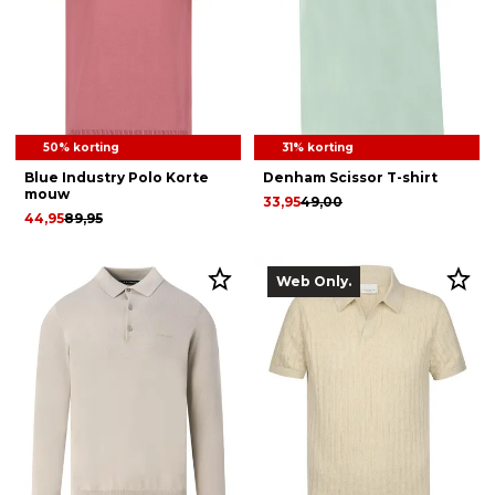
50% korting
31% korting
Blue Industry Polo Korte
Denham Scissor T-shirt
mouw
33,95
49,00
44,95
89,95
Web Only.