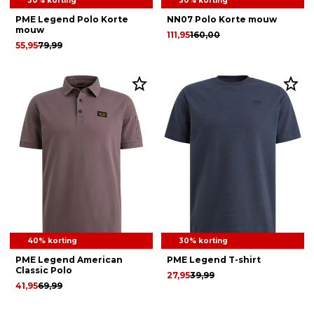
30% korting
30% korting
PME Legend Polo Korte
NN07 Polo Korte mouw
mouw
111,95
160,00
55,95
79,99
40% korting
30% korting
PME Legend American
PME Legend T-shirt
Classic Polo
27,95
39,99
41,95
69,99