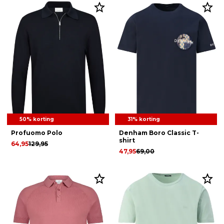
50% korting
31% korting
Profuomo Polo
Denham Boro Classic T-
shirt
64,95
129,95
47,95
69,00