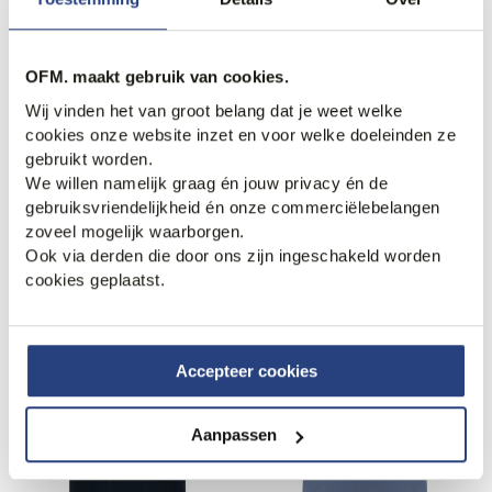
OFM. maakt gebruik van cookies.
Wij vinden het van groot belang dat je weet welke
cookies onze website inzet en voor welke doeleinden ze
30% korting
29% korting
gebruikt worden.
Samsoe & Samsoe Sajesper
Polo Ralph Lauren T-shirt
We willen namelijk graag én jouw privacy én de
T-shirt
59,95
85,00
gebruiksvriendelijkheid én onze commerciëlebelangen
48,95
69,95
zoveel mogelijk waarborgen.
Ook via derden die door ons zijn ingeschakeld worden
cookies geplaatst.
Accepteer cookies
Aanpassen