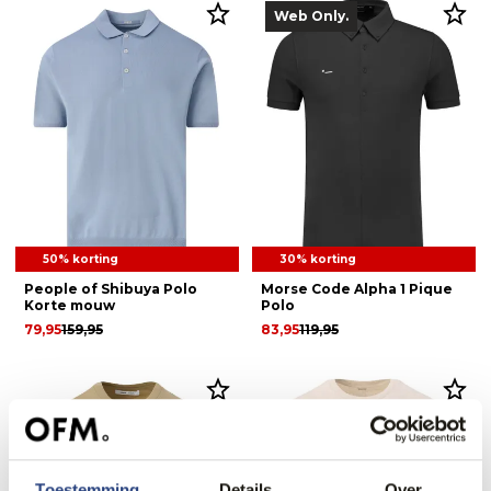
Web Only.
50% korting
30% korting
People of Shibuya Polo
Morse Code Alpha 1 Pique
Korte mouw
Polo
79,95
159,95
83,95
119,95
Toestemming
Details
Over