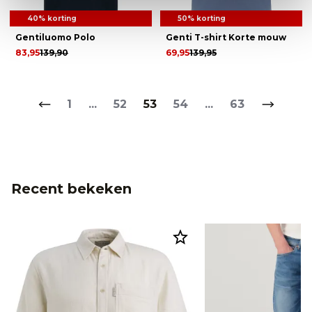
40% korting
50% korting
Gentiluomo Polo
Genti T-shirt Korte mouw
83,95
139,90
69,95
139,95
1
...
52
53
54
...
63
Recent bekeken