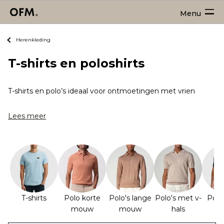
Menu
Herenkleding
T-shirts en poloshirts
T-shirts en polo’s ideaal voor ontmoetingen met vrienden, sp
Lees meer
T-shirts
Polo korte
Polo's lange
Polo's met v-
Polo
mouw
mouw
hals
r