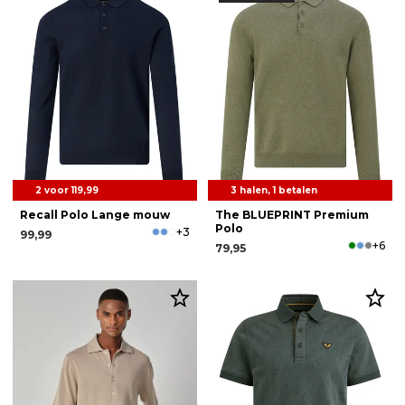
2 voor 119,99
3 halen, 1 betalen
Recall Polo Lange mouw
The BLUEPRINT Premium
Polo
+3
99,99
+6
79,95