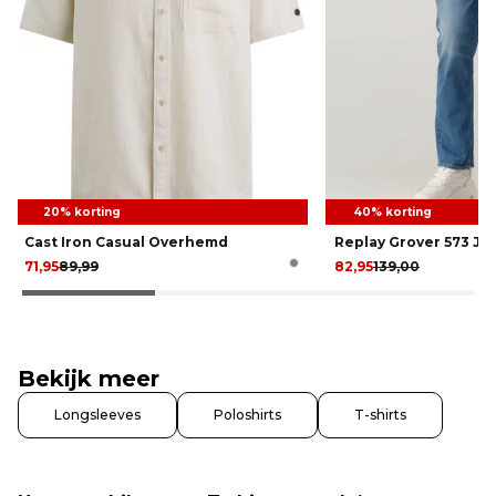
20% korting
40% korting
Cast Iron Casual Overhemd
Replay Grover 573 Je
71,95
89,99
82,95
139,00
Bekijk meer
Longsleeves
Poloshirts
T-shirts