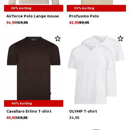
50% korting
30% korting
Airforce Polo Lange mouw
Profuomo Polo
54,95
109,95
62,95
89,95
40% korting
Cavallaro Erlino T-shirt
OLYMP T-shirt
65,95
109,95
34,95