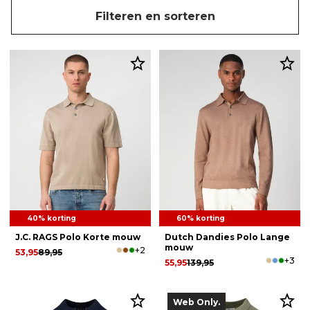
Filteren en sorteren
40% korting
60% korting
J.C. RAGS Polo Korte mouw
Dutch Dandies Polo Lange
mouw
+2
53,95
89,95
+3
55,95
139,95
Web Only.