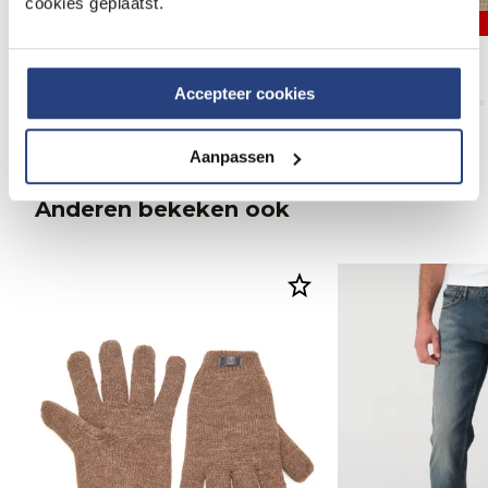
cookies geplaatst.
50% korting
50% korting
J.C. RAGS Ron Pet
J.C. RAGS Ron Pet
14,95
29,95
14,95
29,95
Accepteer cookies
Aanpassen
Anderen bekeken ook