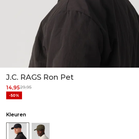
J.C. RAGS Ron Pet
29,95
14,95
-50%
Kleuren