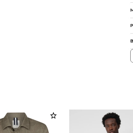
M
P
B