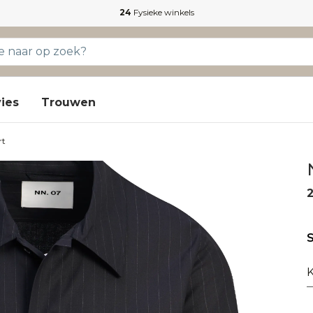
24
Fysieke winkels
ies
Trouwen
rt
S
K