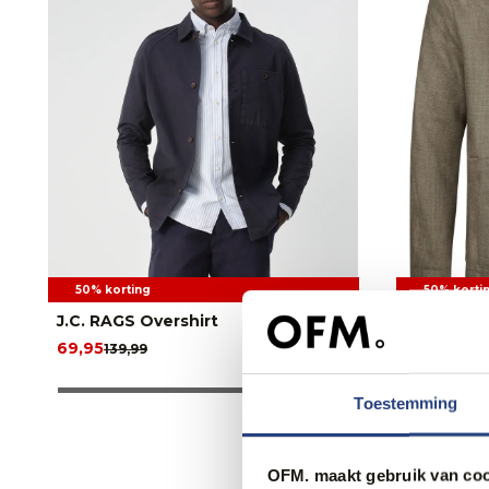
50% korting
50% korti
J.C. RAGS Overshirt
Profuomo 
69,95
114,95
139,99
229,
Toestemming
OFM. maakt gebruik van coo