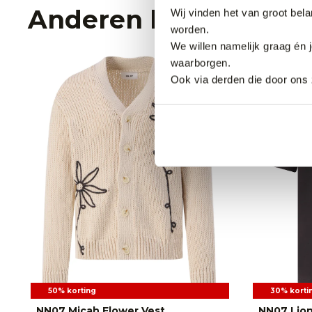
Anderen bekeken oo
Wij vinden het van groot bel
worden.
We willen namelijk graag én 
waarborgen.
Ook via derden die door ons 
50% korting
30% korti
NN07 Micah Flower Vest
NN07 Lion