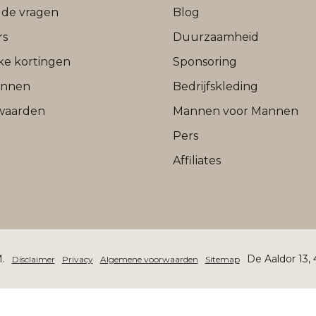
lde vragen
Blog
rs
Duurzaamheid
jke kortingen
Sponsoring
onnen
Bedrijfskleding
waarden
Mannen voor Mannen
Pers
Affiliates
.
De Aaldor 13,
Disclaimer
Privacy
Algemene voorwaarden
Sitemap