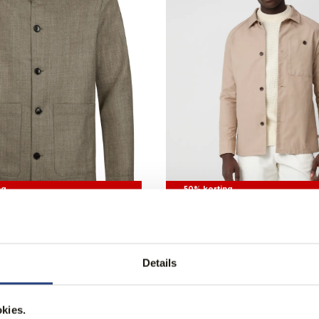
ng
50% korting
Overshirt
J.C. RAGS Overshirt
69,95
95
139,99
Details
kies.