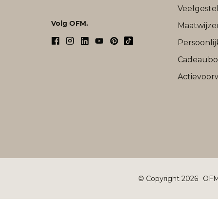
Veelgeste
Volg OFM.
Maatwijze
Persoonli
Cadeaub
Actievoor
© Copyright 2026
OFM