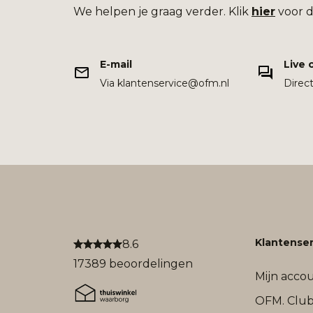
We helpen je graag verder. Klik
hier
voor d
E-mail
Live 
Via klantenservice@ofm.nl
Direc
Klantenser
8.6
17389 beoordelingen
Mijn acco
OFM. Clu