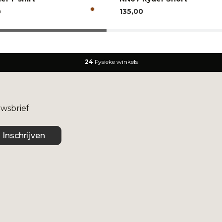
135,00
0
24
Fysieke winkels
uwsbrief
Inschrijven