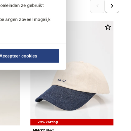
doeleinden ze gebruikt
belangen zoveel mogelijk
Accepteer cookies
29% korting
NN07 Pet
N