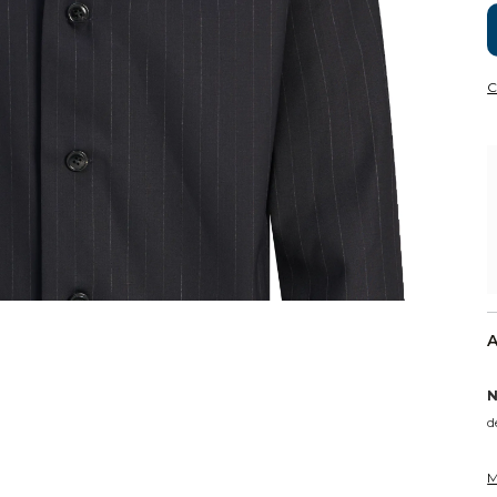
C
A
N
d
M