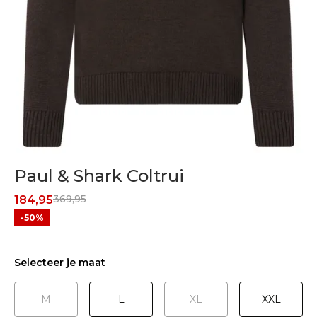
Paul & Shark Coltrui
369,95
184,95
-50%
Selecteer je maat
M
L
XL
XXL