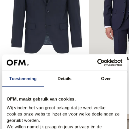
Pierre Cardin Mix & Match Colbert
Pierre Cardin Mix 
249,99
249,99
Toestemming
Details
Over
OFM. maakt gebruik van cookies.
Anderen bekeken ook
Wij vinden het van groot belang dat je weet welke
cookies onze website inzet en voor welke doeleinden ze
gebruikt worden.
We willen namelijk graag én jouw privacy én de