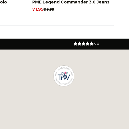
olo
PME Legend Commander 3.0 Jeans
Pr
71,95
12
119,99
8.6