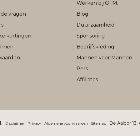
b
Werken bij OFM.
lde vragen
Blog
rs
Duurzaamheid
jke kortingen
Sponsoring
onnen
Bedrijfskleding
waarden
Mannen voor Mannen
Pers
Affiliates
.
De Aaldor 13,
Disclaimer
Privacy
Algemene voorwaarden
Sitemap