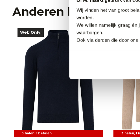
OFM. maakt gebruik van coo
Anderen bekeken oo
Wij vinden het van groot bel
worden.
We willen namelijk graag én 
waarborgen.
Web Only.
Web Only
Ook via derden die door ons 
3 halen, 1 betalen
3 halen, 1 