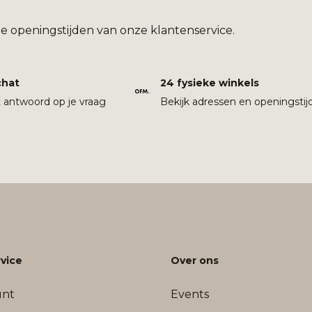
e openingstijden van onze klantenservice.
chat
24 fysieke winkels
t antwoord op je vraag
Bekijk adressen en openingstij
vice
Over ons
unt
Events