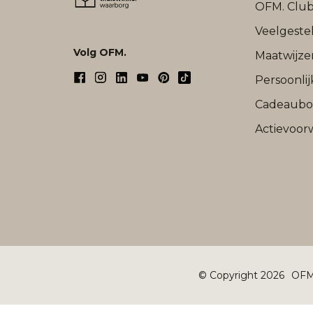
OFM. Clu
Veelgeste
Volg OFM.
Maatwijze
Persoonli
Cadeaub
Actievoor
© Copyright 2026
OFM