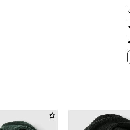
M
P
B