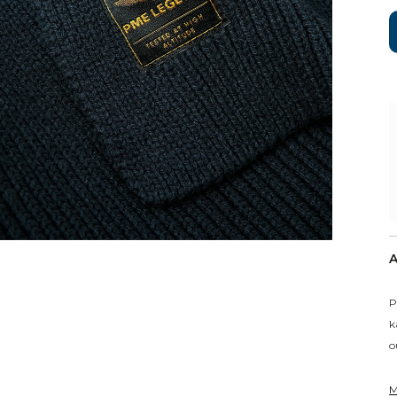
A
P
k
ou
M