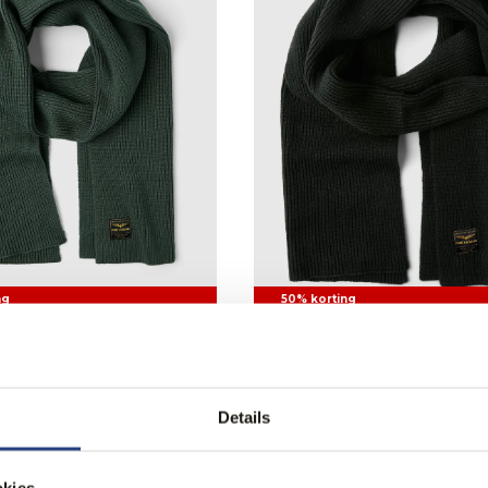
ng
50% korting
d Sjaal
PME Legend Sjaal
19,95
39,99
Details