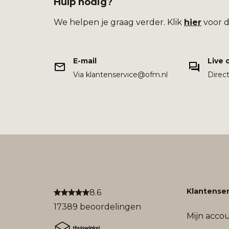
Hulp nodig?
We helpen je graag verder. Klik
hier
voor d
E-mail
Live 
Via klantenservice@ofm.nl
Direc
Klantenser
8.6
17389 beoordelingen
Mijn acco