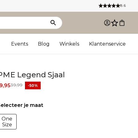
8.6
Events
Blog
Winkels
Klantenservice
PME Legend Sjaal
39,99
9,95
-50%
electeer je maat
One
Size