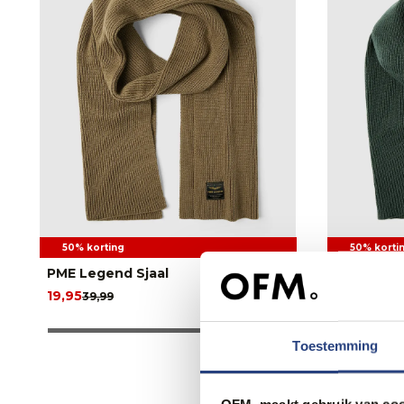
50% korting
50% korti
PME Legend Sjaal
PME Legen
19,95
19,95
39,99
39,99
Toestemming