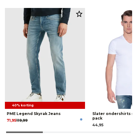
40% korting
PME Legend Skyrak Jeans
Slater ondershirts st
pack
71,95
119,99
44,95