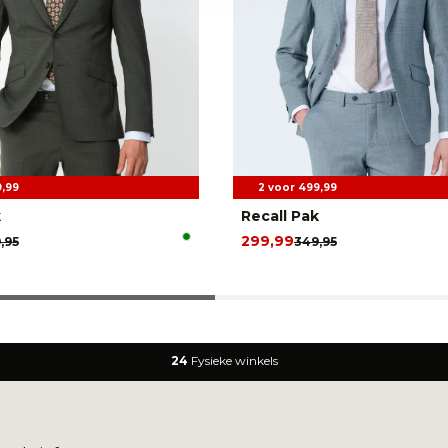
9,99
2 voor 499,99
k
Recall Pak
299,99
,95
349,95
24
Fysieke winkels