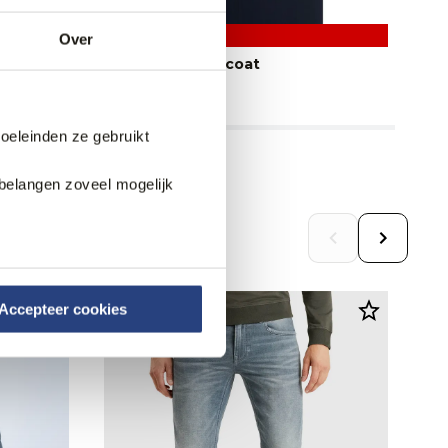
50% korting
Over
Campbell Overcoat
As
114,95
31
229,95
doeleinden ze gebruikt
belangen zoveel mogelijk
Accepteer cookies