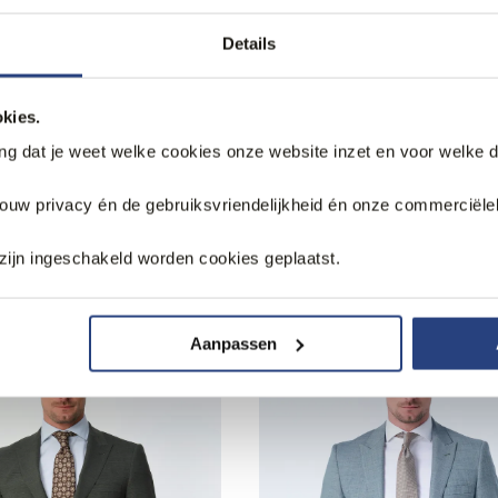
ng
78% korting
Details
 Overcoat
Recall Overcoat
49,99
,99
229,95
kies.
ang dat je weet welke cookies onze website inzet en voor welke 
jouw privacy én de gebruiksvriendelijkheid én onze commerciële
zijn ingeschakeld worden cookies geplaatst.
k
Aanpassen