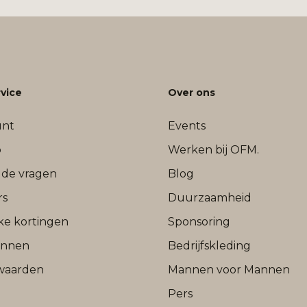
vice
Over ons
unt
Events
b
Werken bij OFM.
lde vragen
Blog
rs
Duurzaamheid
jke kortingen
Sponsoring
onnen
Bedrijfskleding
waarden
Mannen voor Mannen
Pers