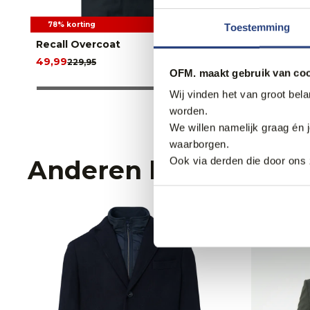
78% korting
50% korti
Toestemming
Recall Overcoat
Campbell
49,99
149,95
229,95
299
OFM. maakt gebruik van coo
Wij vinden het van groot bel
worden.
We willen namelijk graag én 
waarborgen.
Ook via derden die door ons 
Anderen bekeken oo