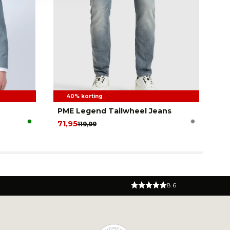
40% korting
PME Legend Tailwheel Jeans
Ca
71,95
18
119,99
8.6