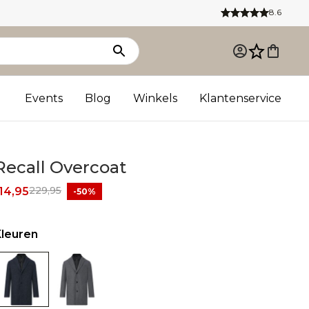
8.6
Events
Blog
Winkels
Klantenservice
Recall Overcoat
229,95
14,95
-50%
Kleuren