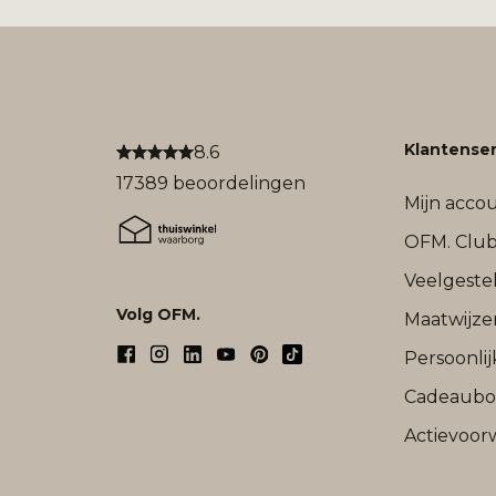
Klantenser
8.6
17389 beoordelingen
Mijn acco
OFM. Clu
Veelgeste
Volg OFM.
Maatwijze
Persoonli
Cadeaub
Actievoor