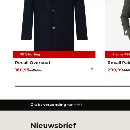
30% korting
2 voor 49
Recall Overcoat
Recall Pa
160,95
299,99
229,95
349
Gratis verzending
vanaf 50,-
Nieuwsbrief