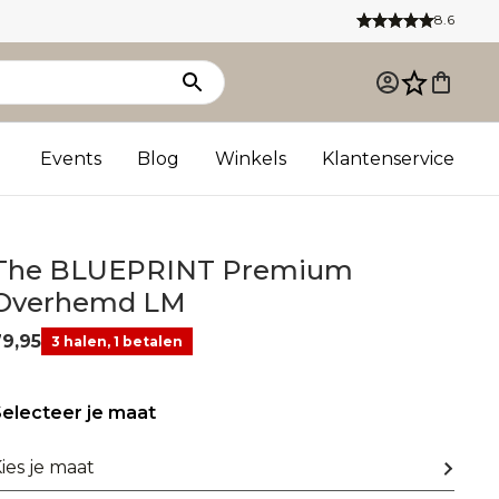
8.6
Events
Blog
Winkels
Klantenservice
The BLUEPRINT Premium
Overhemd LM
79,95
3 halen, 1 betalen
electeer je maat
ies je maat