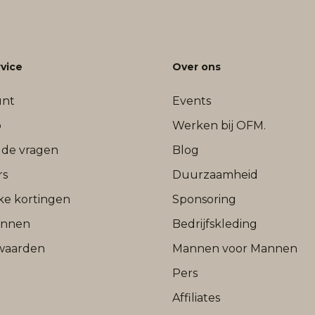
vice
Over ons
unt
Events
b
Werken bij OFM.
lde vragen
Blog
rs
Duurzaamheid
jke kortingen
Sponsoring
onnen
Bedrijfskleding
waarden
Mannen voor Mannen
Pers
Affiliates