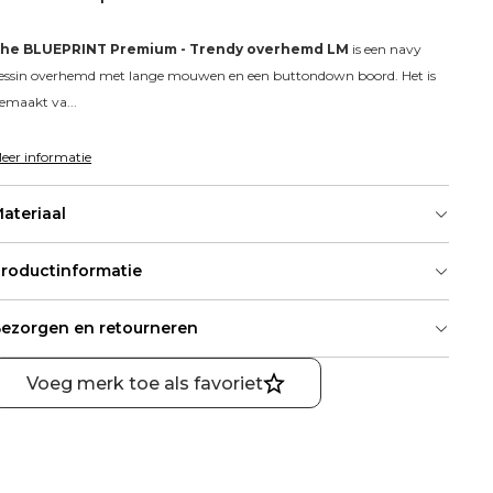
he BLUEPRINT Premium - Trendy overhemd LM
 is een navy 
essin overhemd met lange mouwen en een buttondown boord. Het is 
emaakt va...
eer informatie
ateriaal
roductinformatie
ezorgen en retourneren
Voeg merk toe als favoriet