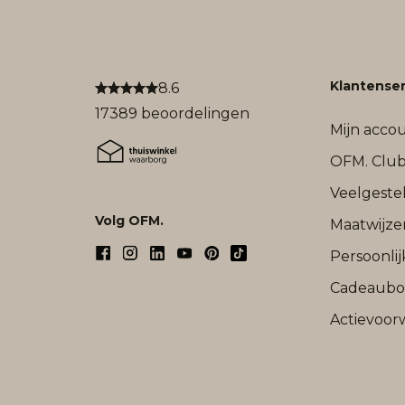
Klantenser
8.6
17389 beoordelingen
Mijn acco
OFM. Clu
Veelgeste
Volg OFM.
Maatwijze
Persoonli
Cadeaub
Actievoor