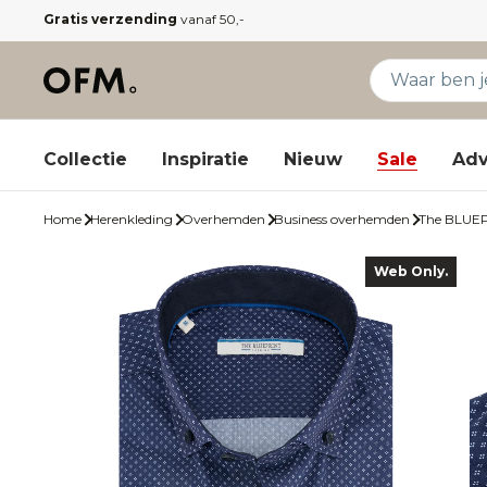
Gratis verzending
vanaf 50,-
Collectie
Inspiratie
Nieuw
Sale
Adv
Home
Herenkleding
Overhemden
Business overhemden
The BLUE
Web Only.