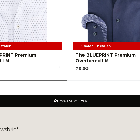
betalen
3 halen, 1 betalen
PRINT Premium
The BLUEPRINT Premium
d LM
Overhemd LM
79,95
24
Fysieke winkels
uwsbrief