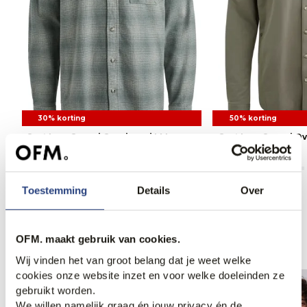
30% korting
50% korting
Cast Iron Casual Overhemd LM
Cast Iron Casual 
69,95
99,99
44,95
89,99
Toestemming
Details
Over
Anderen bekeken ook
OFM. maakt gebruik van cookies.
Wij vinden het van groot belang dat je weet welke
cookies onze website inzet en voor welke doeleinden ze
gebruikt worden.
We willen namelijk graag én jouw privacy én de