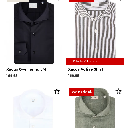
2 halen 1 betalen
Xacus Overhemd LM
Xacus Active Shirt
169,95
169,95
Weekdeal.