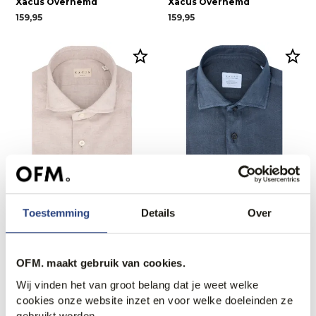
Xacus Overhemd
Xacus Overhemd
159,95
159,95
Toestemming
Details
Over
40% korting
Xacus Overhemd
Xacus Casual Overhemd LM
159,95
101,95
169,95
OFM. maakt gebruik van cookies.
Wij vinden het van groot belang dat je weet welke
cookies onze website inzet en voor welke doeleinden ze
gebruikt worden.