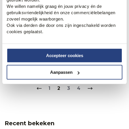
We willen namelijk graag én jouw privacy én de
gebruiksvriendelijkheid én onze commerciëlebelangen
zoveel mogelijk waarborgen.
Ook via derden die door ons zijn ingeschakeld worden
cookies geplaatst.
50% korting
40% korting
Accepteer cookies
Xacus Overshirt
Xacus Casual Overhemd LM
144,95
289,95
101,95
169,95
Aanpassen
1
2
3
4
Recent bekeken