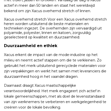
met truien, jassen en broeken. Vandaag de dag is Xacus
actief in meer dan 50 landen en staat het wereldwijd
bekend om zijn Xacus overhemd stretch of linnen.
Xacus overhemd stretch Voor een Xacus overhemd stretch
heren worden uitsluitend de beste materialen en
technieken ingezet. De overhemden zijn vervaardigd uit
polyamide, polyester, linnen en katoen, zorgvuldig
geselecteerd op kwaliteit en duurzaamheid.
Duurzaamheid en ethiek
Xacus erkent de impact van de mode-industrie op het
milieu en neemt actief stappen om die te verkleinen. Zo
gebruikt het merk uitsluitend gerecyclede materialen voor
zijn verpakkingen en werkt het samen met leveranciers die
duurzaamheid hoog in het vaandel dragen.
Daarnaast draagt Xacus maatschappelijke
verantwoordelijkheid. Het merk engageert zich actief in
lokale gemeenschappen, met als doel de levensstandaard
van zijn werknemers te verbeteren en werkgelegenheid te
creëren voor de lokale bevolking.