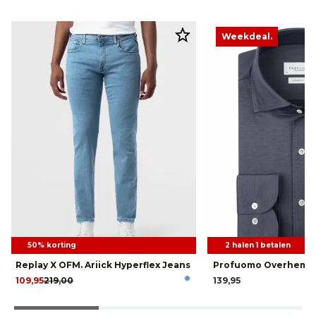
Weekdeal.
50% korting
2 halen 1 betalen
Replay X OFM. Ariick Hyperflex Jeans
Profuomo Overhemd
109,95
219,00
139,95