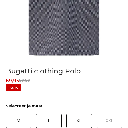
Bugatti clothing Polo
99,99
69,95
-30%
Selecteer je maat
M
L
XL
XXL