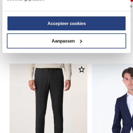
Campbell Sinclair Colbert
Runway PARTY Mix 
99,95
199,99
47,95
159,99
Accepteer cookies
Aanpassen
Anderen bekeken ook