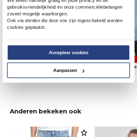
We willen namelijk graag én jouw privacy én de
gebruiksvriendelijkheid én onze commerciëlebelangen
zoveel mogelijk waarborgen.
Ook via derden die door ons zijn ingeschakeld worden
cookies geplaatst.
Accepteer cookies
3 halen, 1 betalen
3 halen, 1 betalen
Campbell Francochamp Polo
Campbell Nathan P
Aanpassen
79,99
69,99
Anderen bekeken ook