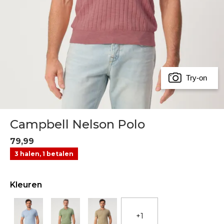
Try-on
Campbell Nelson Polo
79,99
3 halen, 1 betalen
Kleuren
+1