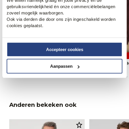
We willen namelijk graag én jouw privacy én de
gebruiksvriendelijkheid én onze commerciëlebelangen
zoveel mogelijk waarborgen.
Ook via derden die door ons zijn ingeschakeld worden
cookies geplaatst.
Accepteer cookies
3 halen, 1 betalen
3 halen, 1 betalen
Campbell Francochamp Polo
Campbell Francoc
Aanpassen
79,99
79,99
Anderen bekeken ook