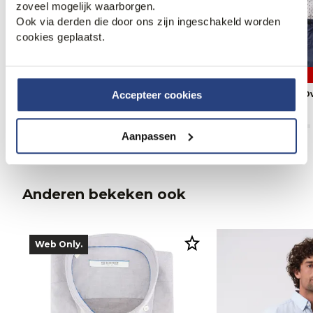
zoveel mogelijk waarborgen.
Ook via derden die door ons zijn ingeschakeld worden
cookies geplaatst.
3 halen, 1 betalen
3 halen, 1 betalen
Campbell Casual Overhemd LM
Campbell Casual 
Accepteer cookies
79,95
79,95
Aanpassen
Anderen bekeken ook
Web Only.