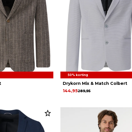
50% korting
t
Drykorn Mix & Match Colbert
144,95
289,95