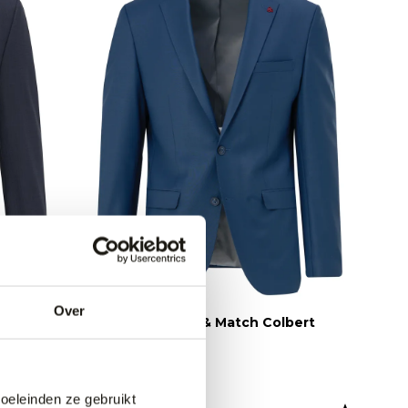
Over
ert
Roy Robson Mix & Match Colbert
299,00
doeleinden ze gebruikt