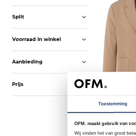
Split
Voorraad in winkel
Aanbieding
Prijs
50% korting
Toestemming
Drykorn Mix & 
144,95
289,95
OFM. maakt gebruik van coo
Wij vinden het van groot bel