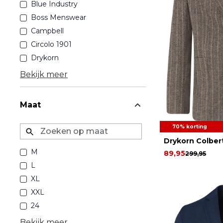
Blue Industry
Boss Menswear
Campbell
Circolo 1901
Drykorn
Bekijk meer
Maat
70% korting
Zoeken op maat
Drykorn Colber
M
89,95
299,95
L
XL
XXL
24
Bekijk meer