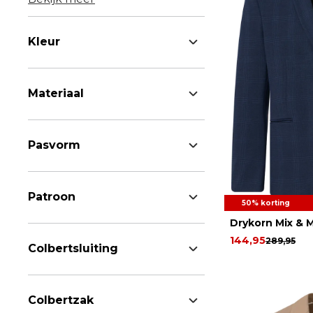
Kleur
Materiaal
Pasvorm
Patroon
50% korting
Drykorn Mix & 
144,95
289,95
Colbertsluiting
Colbertzak