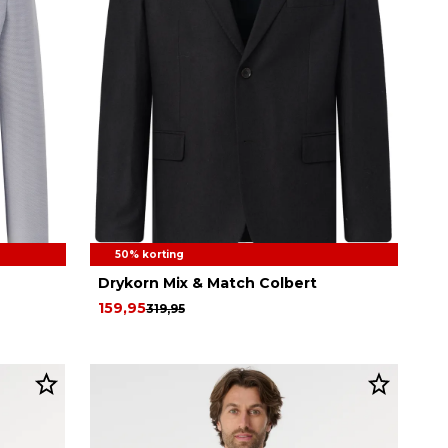
50% korting
Drykorn Mix & Match Colbert
159,95
319,95