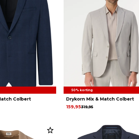
50% korting
Match Colbert
Drykorn Mix & Match Colbert
159,95
319,95