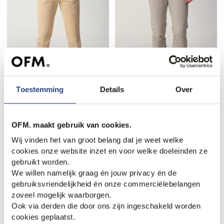
Toestemming
Details
Over
40% korting
50% korting
Mason's Torino Jersey
Pierre Cardin Calais Chino
Chino
54,95
109,99
OFM. maakt gebruik van cookies.
101,95
169,95
Wij vinden het van groot belang dat je weet welke
cookies onze website inzet en voor welke doeleinden ze
gebruikt worden.
We willen namelijk graag én jouw privacy én de
gebruiksvriendelijkheid én onze commerciëlebelangen
zoveel mogelijk waarborgen.
Ook via derden die door ons zijn ingeschakeld worden
cookies geplaatst.