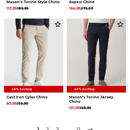
Mason's Torino Style Chino
Aspesi Chino
113,95
189,95
164,95
275,00
40% korting
40% korting
Cast Iron Cylas Chino
Mason's Torino Jersey
Chino
83,95
139,99
101,95
169,95
1
2
3
...
11