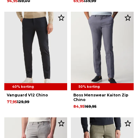
94,95
159,00
69,95
139,99
40% korting
50% korting
Vanguard V12 Chino
Boss Menswear Kaiton Zip
Chino
77,95
129,99
84,95
169,95