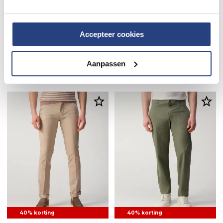
Accepteer cookies
40% korting
40% korting
Mason's Torino Jersey
Berwich Chino
Aanpassen
Chino
113,95
189,95
101,95
169,95
40% korting
40% korting