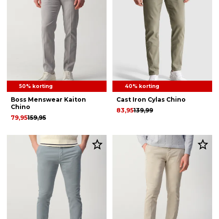
50% korting
40% korting
Boss Menswear Kaiton
Cast Iron Cylas Chino
Chino
83,95
139,99
79,95
159,95