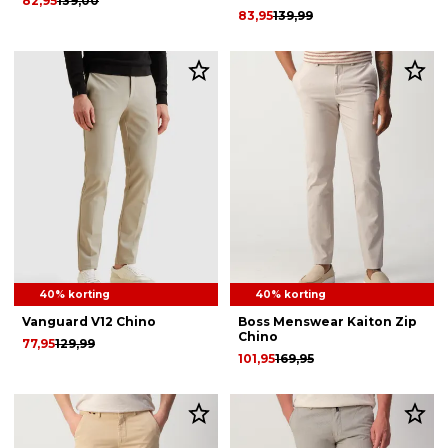
82,95
139,00
83,95
139,99
40% korting
40% korting
Vanguard V12 Chino
Boss Menswear Kaiton Zip
Chino
77,95
129,99
101,95
169,95