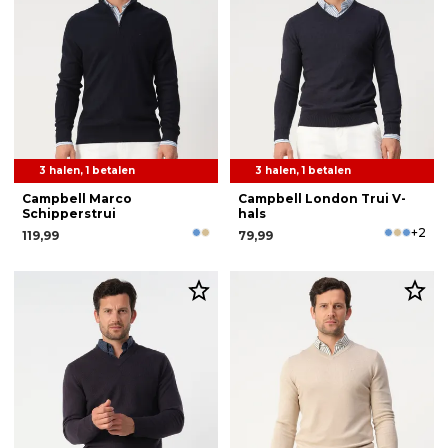
3 halen, 1 betalen
3 halen, 1 betalen
Campbell Marco
Campbell London Trui V-
Schipperstrui
hals
+2
119,99
79,99