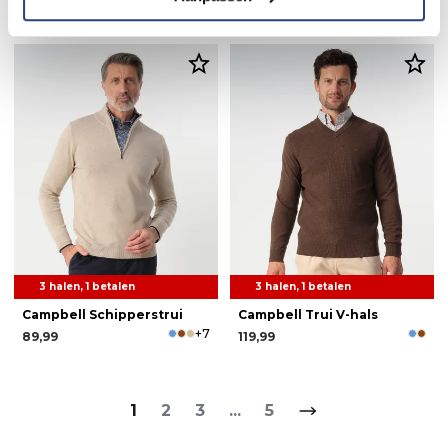
149,99
19,95
99,95
3 halen, 1 betalen
3 halen, 1 betalen
Campbell Schipperstrui
Campbell Trui V-hals
+7
89,99
119,99
1
2
3
...
5