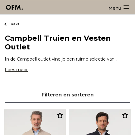
Menu
Outlet
Campbell Truien en Vesten
Outlet
In de Campbell outlet vind je een ruime selectie van hoogwaardige herentruien en -vesten van het merk Campbell tegen mooie prijzen. Of je nu op zoek bent naar een comfortabele trui voor een ontspannen dag of een stijlvol vest voor een formele gelegenheid, bij Campbell zul je zeker vinden wat je zoekt.
Lees meer
Filteren en sorteren