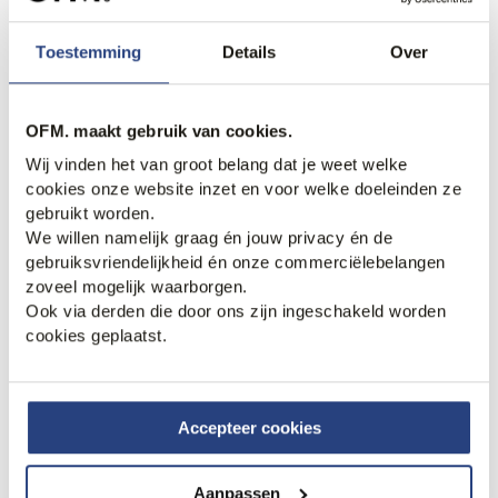
Toestemming
Details
Over
3 halen, 1 betalen
70% korting
Campbell Schipperstrui
Campbell Vest
OFM. maakt gebruik van cookies.
+7
89,99
41,95
139,95
Wij vinden het van groot belang dat je weet welke
cookies onze website inzet en voor welke doeleinden ze
gebruikt worden.
We willen namelijk graag én jouw privacy én de
gebruiksvriendelijkheid én onze commerciëlebelangen
zoveel mogelijk waarborgen.
Ook via derden die door ons zijn ingeschakeld worden
cookies geplaatst.
Accepteer cookies
3 halen, 1 betalen
80% korting
Campbell Vest
Campbell Trui O-hals
Aanpassen