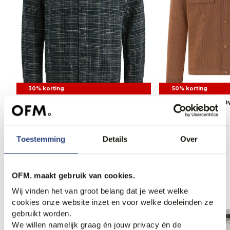
30% korting
50% korting
PME Legend Overshirt
Bugatti clothing O
62,95
89,99
84,95
169,99
Toestemming
Details
Over
Anderen bekeken ook
OFM. maakt gebruik van cookies.
Wij vinden het van groot belang dat je weet welke
cookies onze website inzet en voor welke doeleinden ze
gebruikt worden.
We willen namelijk graag én jouw privacy én de