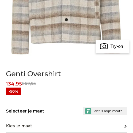
Try-on
Genti Overshirt
269,95
134,95
-50%
Selecteer je maat
Kies je maat