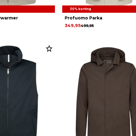
30% korting
ywarmer
Profuomo Parka
349,95
499,95