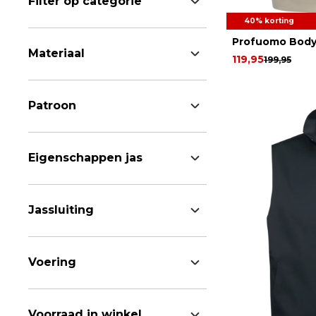
Filter op categorie
40% korting
Profuomo Bod
Materiaal
119,95
199,95
Patroon
Eigenschappen jas
Jassluiting
Voering
Voorraad in winkel