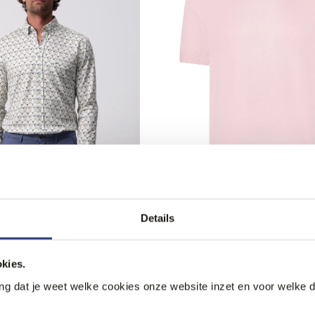
betalen
50% korting
 Casual Overhemd LM
Blue Industry T-shirt Kor
Details
34,95
69,95
kies.
ang dat je weet welke cookies onze website inzet en voor welke 