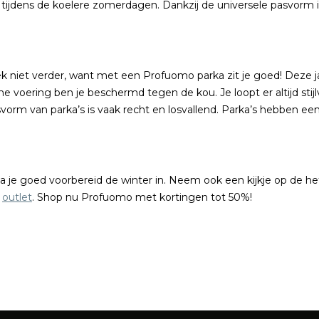
tijdens de koelere zomerdagen. Dankzij de universele pasvorm is 
k niet verder, want met een Profuomo parka zit je goed! Deze j
voering ben je beschermd tegen de kou. Je loopt er altijd stijl
orm van parka’s is vaak recht en losvallend. Parka’s hebben e
a je goed voorbereid de winter in. Neem ook een kijkje op de h
e
outlet
. Shop nu Profuomo met kortingen tot 50%!