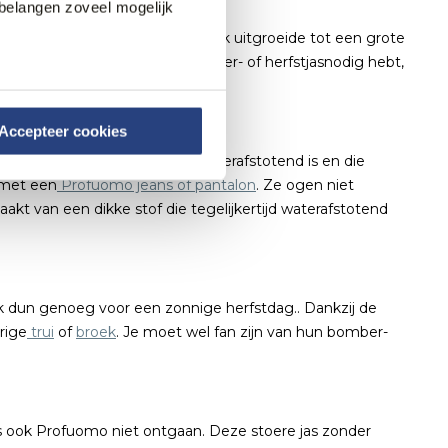
belangen zoveel mogelijk
bewaard gebleven, terwijl het merk uitgroeide tot een grote
rofuomo aan. Of je nu een winter- of herfstjasnodig hebt,
n moderne Profuomo jassen!
Accepteer cookies
entje die je warm houdt, die waterafstotend is en die
r met een
Profuomo jeans of pantalon
. Ze ogen niet
kt van een dikke stof die tegelijkertijd waterafstotend
k dun genoeg voor een zonnige herfstdag.. Dankzij de
rige
trui
of
broek
. Je moet wel fan zijn van hun bomber-
 is ook Profuomo niet ontgaan. Deze stoere jas zonder