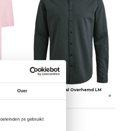
te mouw
Cast Iron Casual Overhemd LM
Ca
Over
89,99
11
doeleinden ze gebruikt