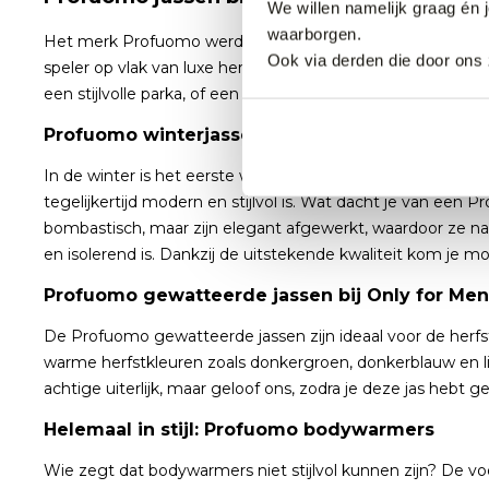
We willen namelijk graag én 
waarborgen.
Het merk Profuomo werd in 1934 opgericht door een Italiaan
Ook via derden die door ons 
speler op vlak van luxe herenmode. Bij Only for Men bied
een stijlvolle parka, of een bodywarmer: Profuomo heeft
Profuomo winterjassen: zo blijf je warm én stij
In de winter is het eerste wat mensen zien vaak jouw jas. 
tegelijkertijd modern en stijlvol is. Wat dacht je van ee
bombastisch, maar zijn elegant afgewerkt, waardoor ze naa
en isolerend is. Dankzij de uitstekende kwaliteit kom je m
Profuomo gewatteerde jassen bij Only for Men
De Profuomo gewatteerde jassen zijn ideaal voor de herfs
warme herfstkleuren zoals donkergroen, donkerblauw en li
achtige uiterlijk, maar geloof ons, zodra je deze jas hebt 
Helemaal in stijl: Profuomo bodywarmers
Wie zegt dat bodywarmers niet stijlvol kunnen zijn? De vo