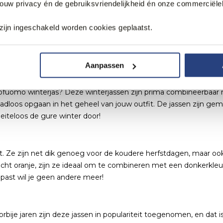
jouw privacy én de gebruiksvriendelijkheid én onze commerciële
se familie. De originele Italiaanse flair is door de jaren heen 
zijn ingeschakeld worden cookies geplaatst.
en we een mooi aanbod aan jassen, bodywarmers en parka’s van P
 gegarandeerd wat je zoekt. Ontdek ons aanbod aan elegante e
lvol
Aanpassen
Daarom is het belangrijk om een mooie winterjas uit te kiezen! E
n Profuomo winterjas? Deze winterjassen zijn prima combineerbaa
dloos opgaan in het geheel van jouw outfit. De jassen zijn gemaa
oeiteloos de gure winter door!
t. Ze zijn net dik genoeg voor de koudere herfstdagen, maar oo
cht oranje, zijn ze ideaal om te combineren met een donkerkleu
gepast wil je geen andere meer!
orbije jaren zijn deze jassen in populariteit toegenomen, en dat