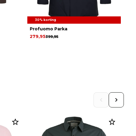
30% korting
Profuomo Parka
279,95
399,95
S