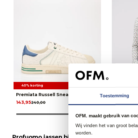
40% korting
3 halen, 1 
Premiata Russell Sneakers
Campbell
Toestemming
143,95
79,95
240,00
OFM. maakt gebruik van coo
Wij vinden het van groot bel
worden.
Profuomo jassen bij Only for Men