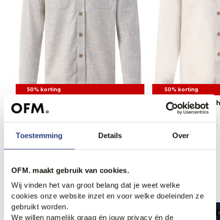
50% korting
50% korting
State of Art Overshirt
State of Art Oversh
69,95
139,95
74,95
149,95
Toestemming
Details
Over
OFM. maakt gebruik van cookies.
Anderen bekeken ook
Wij vinden het van groot belang dat je weet welke
cookies onze website inzet en voor welke doeleinden ze
gebruikt worden.
We willen namelijk graag én jouw privacy én de