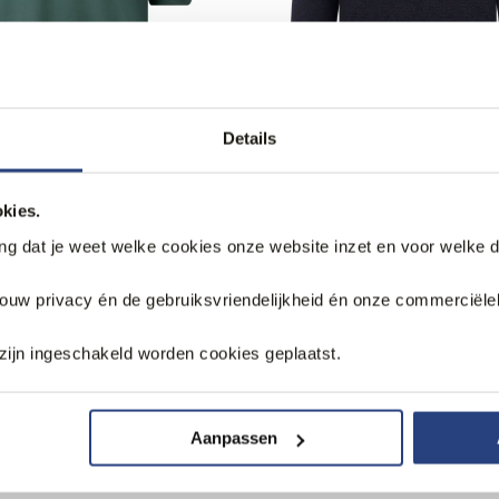
Details
betalen
kies.
PRINT Premium Polo
The BLUEPRINT Premium P
ang dat je weet welke cookies onze website inzet en voor welke 
uw
Lange mouw
89,99
jouw privacy én de gebruiksvriendelijkheid én onze commerciële
zijn ingeschakeld worden cookies geplaatst.
Aanpassen
k