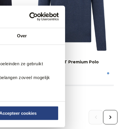
Over
olo
The BLUEPRINT Premium Polo
Th
doeleinden ze gebruikt
Lange mouw
L
89,99
89
belangen zoveel mogelijk
Accepteer cookies