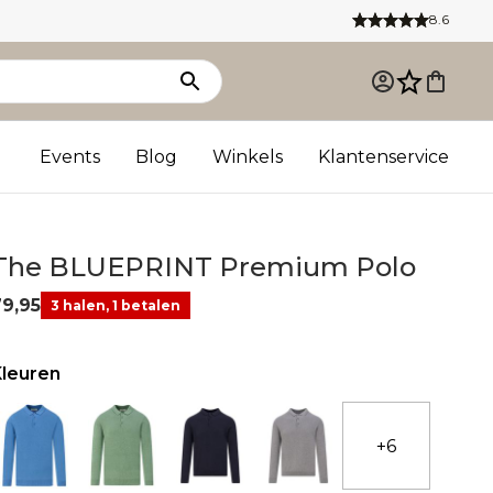
8.6
Events
Blog
Winkels
Klantenservice
The BLUEPRINT Premium Polo
79,95
3 halen, 1 betalen
Kleuren
+6