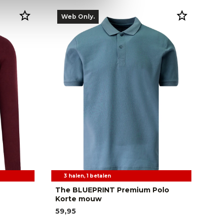
Web Only.
3 halen, 1 betalen
The BLUEPRINT Premium Polo
T
Korte mouw
Sc
59,95
89