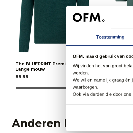
Toestemming
3 halen, 1 
OFM. maakt gebruik van coo
The BLUEPRINT Premium Polo
The BLUE
Wij vinden het van groot bel
Lange mouw
Korte mo
worden.
89,99
59,95
We willen namelijk graag én 
waarborgen.
Ook via derden die door ons 
Anderen bekeken oo