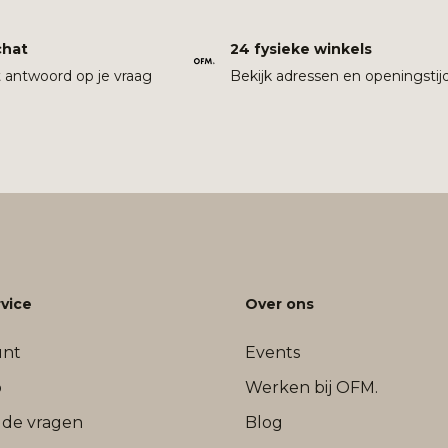
chat
24 fysieke winkels
t antwoord op je vraag
Bekijk adressen en openingstij
vice
Over ons
unt
Events
b
Werken bij OFM.
lde vragen
Blog