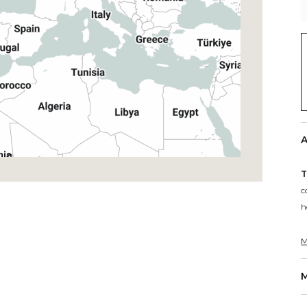
A
T
c
h
M
M