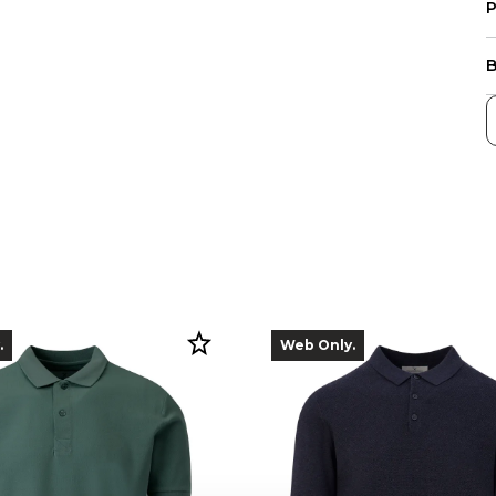
P
B
.
Web Only.