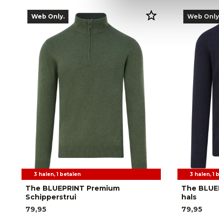
Web Only.
Web Only
3 halen, 1 betalen
3 halen, 1 
The BLUEPRINT Premium
The BLUE
Schipperstrui
hals
79,95
79,95