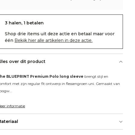
3 halen, 1 betalen
Shop drie items uit deze actie en betaal maar voor
één
Bekijk hier alle artikelen in deze actie.
lles over dit product
he BLUEPRINT Premium Polo long sleeve
 brengt stijl en 
omfort met zijn regular fit ontwerp in flessengroen uni. Gemaakt van 
oogw...
eer informatie
ateriaal