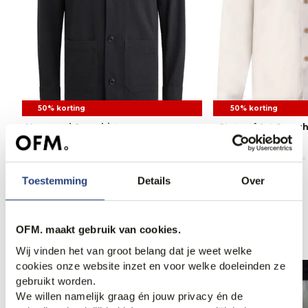
50% korting
50% korting
Vanguard Overshirt
State of Art Oversh
99,95
199,99
74,95
149,95
Toestemming
Details
Over
Anderen bekeken ook
OFM. maakt gebruik van cookies.
Wij vinden het van groot belang dat je weet welke
cookies onze website inzet en voor welke doeleinden ze
gebruikt worden.
We willen namelijk graag én jouw privacy én de